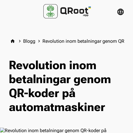
language
Blogg
Revolution inom betalningar genom QR-ko
home
keyboard_arrow_right
keyboard_arrow_right
Revolution inom
betalningar genom
QR-koder på
automatmaskiner