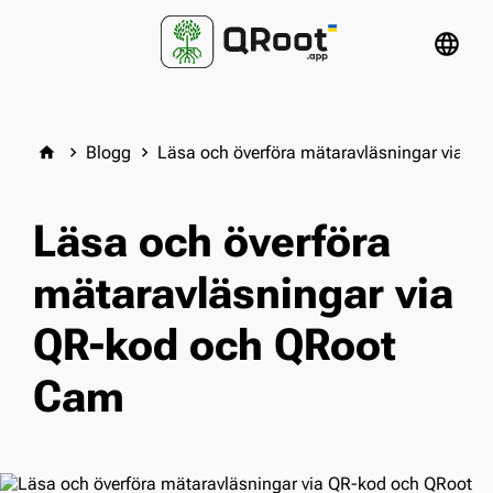
language
Blogg
Läsa och överföra mätaravläsningar via 
home
keyboard_arrow_right
keyboard_arrow_right
Läsa och överföra
mätaravläsningar via
QR-kod och QRoot
Cam