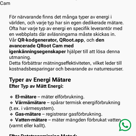
För närvarande finns det många typer av energi i
världen, och varje typ har sin egen dedikerade mätare.
Ofta har varje typ av energi en specifik leverantör med
en webbplats där avläsningarna måste skickas in.
Vår
QR-kodgenerator, QRoot.app
, och
den
avancerade QRoot Cam med
igenkänningsegenskaper
hjälper till att lösa denna
utmaning.
Detta förbättrar mätningseffektiviteten, vilket leder till
kostnadsbesparingar och bevarande av naturresurser.
Typer av Energi Mätare
Efter Typ av Mätt Energi:
🔹
El-mätare
– mäter elförbrukning.
🔹
Värmämätare
– spårar termisk energiförbrukning
(t.ex. i värmesystem).
🔹
Gas-mätare
– registrerar gasförbrukning.
🔹
Vatten-mätare
– mäter mängden förbrukat vatten
(varmt eller kallt).