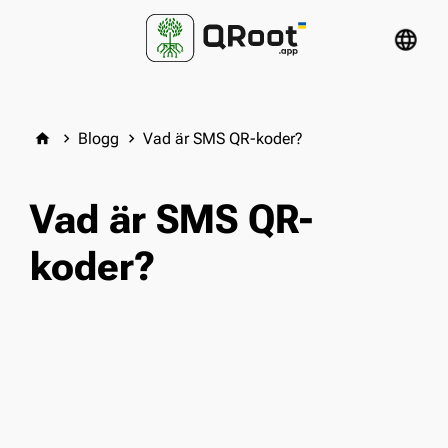
language
Blogg
Vad är SMS QR-koder?
home
keyboard_arrow_right
keyboard_arrow_right
Vad är SMS QR-
koder?