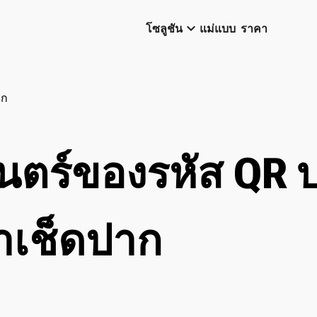
keyboard_arrow_down
โซลูชัน
แม่แบบ
ราคา
าก
ตร์ของรหัส QR บ
าเช็ดปาก