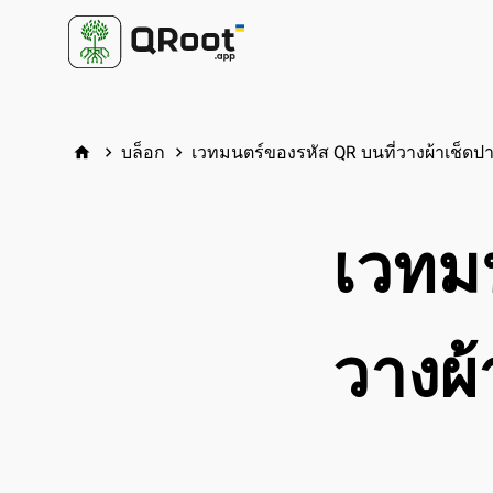
บล็อก
เวทมนตร์ของรหัส QR บนที่วางผ้าเช็ดป
home
keyboard_arrow_right
keyboard_arrow_right
เวทมน
วางผ้