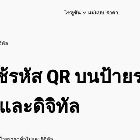
keyboard_arrow_down
โซลูชัน
แม่แบบ
ราคา
ิทัล
ช้รหัส QR บนป้าย
ปและดิจิทัล