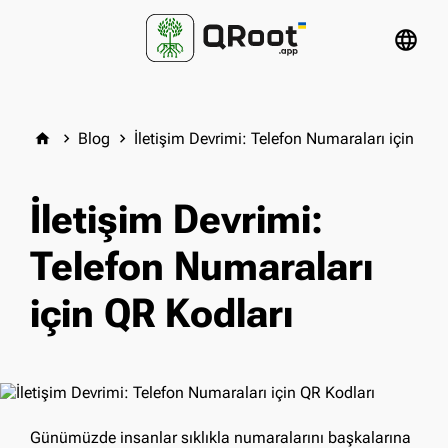
language
Blog
İletişim Devrimi: Telefon Numaraları için QR 
home
keyboard_arrow_right
keyboard_arrow_right
İletişim Devrimi:
Telefon Numaraları
için QR Kodları
Günümüzde insanlar sıklıkla numaralarını başkalarına