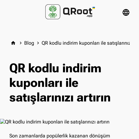
language
Blog
QR kodlu indirim kuponları ile satışlarınızı art
home
keyboard_arrow_right
keyboard_arrow_right
QR kodlu indirim
kuponları ile
satışlarınızı artırın
Son zamanlarda popülerlik kazanan dönüşüm