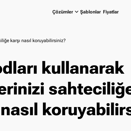
keyboard_arrow_down
Çözümler
Şablonlar
Fiyatlar
liğe karşı nasıl koruyabilirsiniz?
dları kullanarak
erinizi sahteciliğ
 nasıl koruyabilir