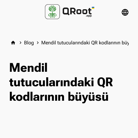
language
Blog
Mendil tutucularındaki QR kodlarının büyüsü
home
keyboard_arrow_right
keyboard_arrow_right
Mendil
tutucularındaki QR
kodlarının büyüsü