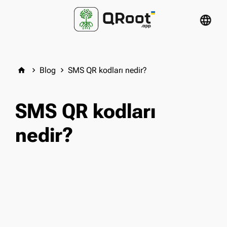
language
Blog
SMS QR kodları nedir?
home
keyboard_arrow_right
keyboard_arrow_right
SMS QR kodları
nedir?