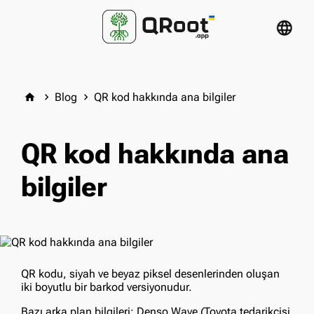
language
Blog
QR kod hakkında ana bilgiler
home
keyboard_arrow_right
keyboard_arrow_right
QR kod hakkında ana
bilgiler
QR kodu, siyah ve beyaz piksel desenlerinden oluşan
iki boyutlu bir barkod versiyonudur.
Bazı arka plan bilgileri: Denso Wave (Toyota tedarikçisi