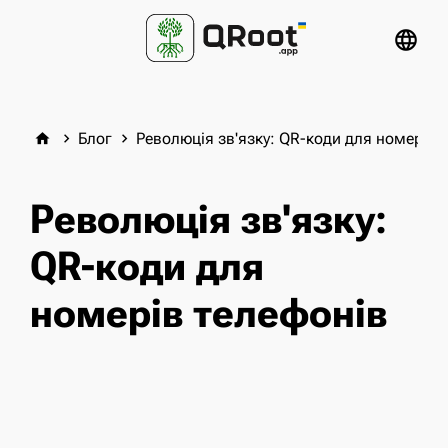
language
Блог
Революція зв'язку: QR-коди для номерів 
home
keyboard_arrow_right
keyboard_arrow_right
Революція зв'язку:
QR-коди для
номерів телефонів