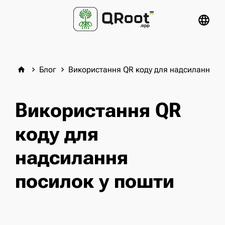
language
Блог
Використання QR коду для надсилання по
home
keyboard_arrow_right
keyboard_arrow_right
Використання QR
коду для
надсилання
посилок у пошти