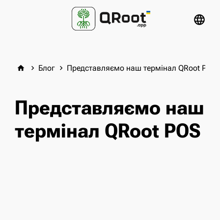
language
Блог
Представляємо наш термінал QRoot POS
home
keyboard_arrow_right
keyboard_arrow_right
Представляємо наш
термінал QRoot POS