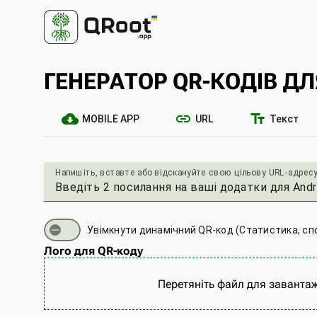
ГЕНЕРАТОР QR-КОДІВ Д
cloud_download
link
text_fields
MOBILE APP
URL
Текст
Напишіть, вставте або відскануйте свою цільову URL-адрес
Увімкнути динамічний QR-код (Статистика, спо
Лого для QR-коду
Перетяніть файл для заванта