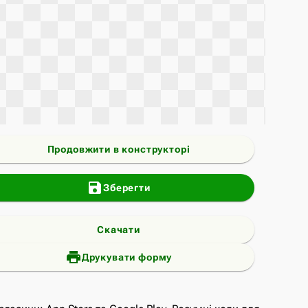
Продовжити в конструкторі
save
Зберегти
Скачати
print_add
Друкувати форму