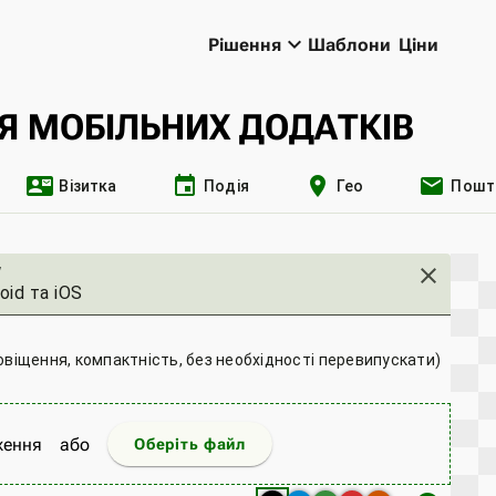
keyboard_arrow_down
Рішення
Шаблони
Ціни
ЛЯ МОБІЛЬНИХ ДОДАТКІВ
contact_mail
event
location_on
email
Візитка
Подія
Гео
Пошт
у
close
віщення, компактність, без необхідності перевипускати)
ження
або
Оберіть файл