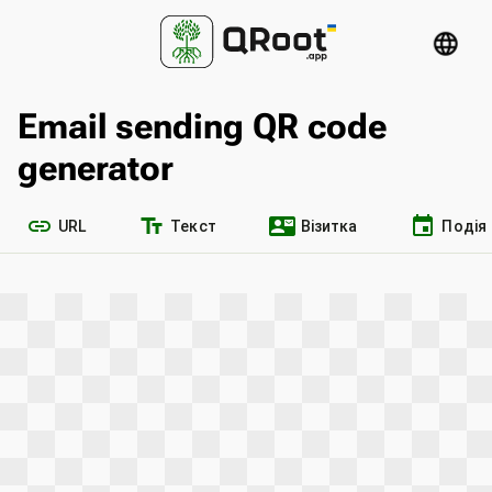
language
Email sending QR code
generator
link
text_fields
contact_mail
event
URL
Текст
Візитка
Подія