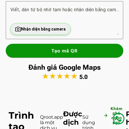
Viết, dán từ bộ nhớ tạm hoặc nhận diện bằng camera...
Nhận diện bằng camera
Tạo mã QR
Đánh giá Google Maps
★
★
★
★
★
5.0
Khám
Trình
Được
phá
arrow_forward
Qroot.app
Sử
ngôn
dịch
là một
dụng
ngữ
tạo
dịch vụ
trình