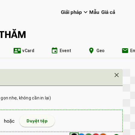
keyboard_arrow_down
Giải pháp
Mẫu
Giá cả
 THĂM
contact_mail
event
location_on
email
vCard
Event
Geo
Em
close
gọn nhẹ, không cần in lại)
hoặc
Duyệt tệp