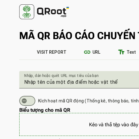
MÃ QR BÁO CÁO CHUYẾN
link
text_fields
VISIT REPORT
URL
Text
Nhập, dán hoặc quét URL mục tiêu của bạn
Kích hoạt mã QR động (Thống kê, thông báo, tính 
Biểu tượng cho mã QR
Kéo và thả tệp vào đây