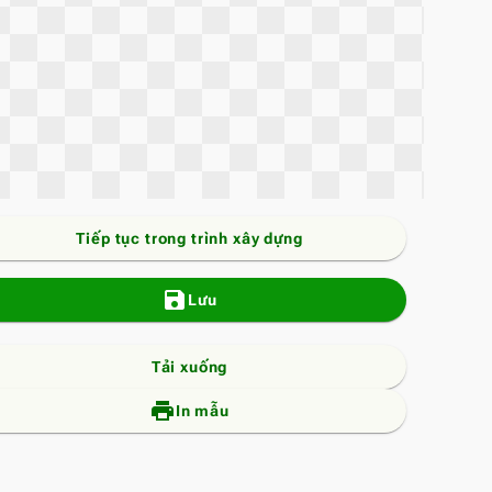
Tiếp tục trong trình xây dựng
save
Lưu
Tải xuống
print_add
In mẫu