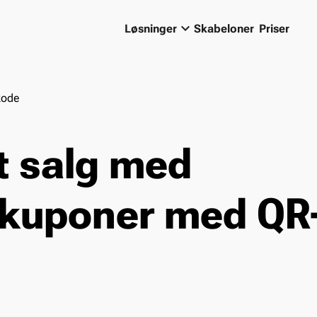
keyboard_arrow_down
Løsninger
Skabeloner
Priser
kode
t salg med
tkuponer med QR