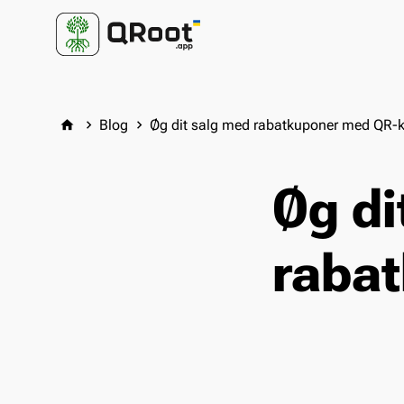
Blog
Øg dit salg med rabatkuponer med QR-
home
keyboard_arrow_right
keyboard_arrow_right
Øg di
raba