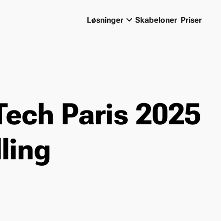
keyboard_arrow_down
Løsninger
Skabeloner
Priser
Tech Paris 2025
lling