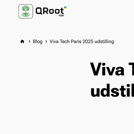
Blog
Viva Tech Paris 2025 udstilling
home
keyboard_arrow_right
keyboard_arrow_right
Viva 
udsti