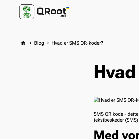
Blog
Hvad er SMS QR-koder?
home
keyboard_arrow_right
keyboard_arrow_right
Hvad
SMS QR kode - dette 
tekstbeskeder (SMS) 
Med vor