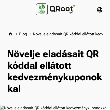
language
Blog
Növelje eladásait QR kóddal ellátott kedve
home
keyboard_arrow_right
keyboard_arrow_right
Növelje eladásait QR
kóddal ellátott
kedvezménykuponok
kal