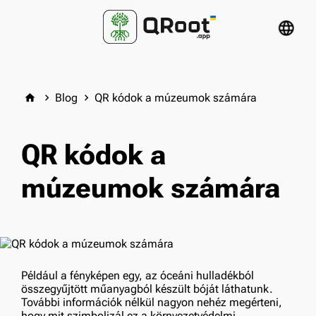
language
Blog
QR kódok a múzeumok számára
home
keyboard_arrow_right
keyboard_arrow_right
QR kódok a
múzeumok számára
Például a fényképen egy, az óceáni hulladékból
összegyűjtött műanyagból készült bóját láthatunk.
További információk nélkül nagyon nehéz megérteni,
hogy mit szimbolizál ez a környezetvédelmi