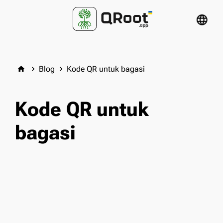
language
Blog
Kode QR untuk bagasi
home
keyboard_arrow_right
keyboard_arrow_right
Kode QR untuk
bagasi