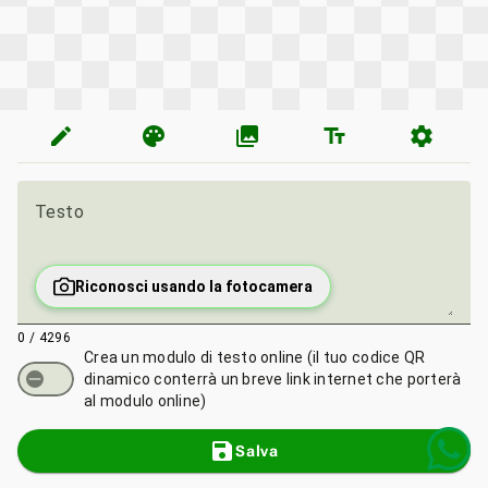
edit
palette
photo_library
text_fields
settings
Testo
Riconosci usando la fotocamera
0 / 4296
Crea un modulo di testo online
(il tuo codice QR
dinamico conterrà un breve link internet che porterà
al modulo online)
save
Salva