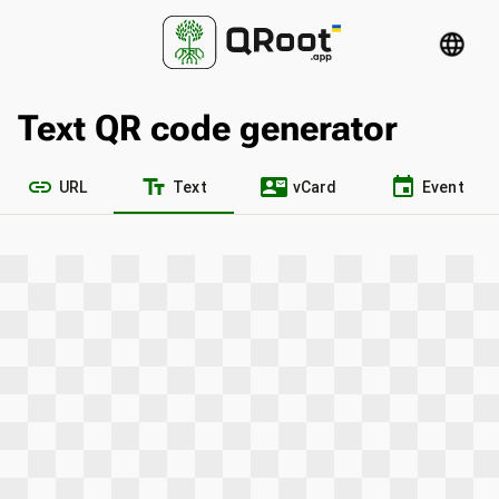
language
Text QR code generator
link
text_fields
contact_mail
event
URL
Text
vCard
Event