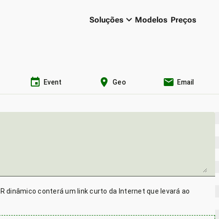
keyboard_arrow_down
Soluções
Modelos
Preços
event
location_on
email
Event
Geo
Email
R dinâmico conterá um link curto da Internet que levará ao