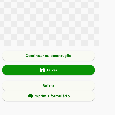
Continuar na construção
save
Salvar
Baixar
print_add
Imprimir formulário