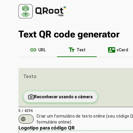
Text QR code generator
link
text_fields
contact_mail
URL
Text
vCard
Texto
Reconhecer usando a câmera
0 / 4296
Criar um formulário de texto online
(seu código Q
formulário online)
Logotipo para código QR