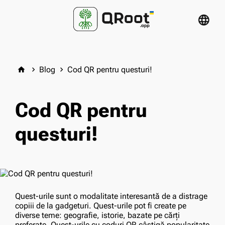
language
Blog
Cod QR pentru questuri!
home
keyboard_arrow_right
keyboard_arrow_right
Cod QR pentru
questuri!
Quest-urile sunt o modalitate interesantă de a distrage
copiii de la gadgeturi. Quest-urile pot fi create pe
diverse teme: geografie, istorie, bazate pe cărți
preferate. Quest-urile cu coduri QR câștigă popularitate