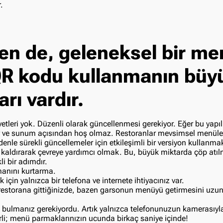
.
en de, geleneksel bir me
QR kodu kullanmanın büy
arı vardır.
tleri yok. Düzenli olarak güncellenmesi gerekiyor. Eğer bu yapı
nir ve sunum açısından hoş olmaz. Restoranlar mevsimsel menüle
enle sürekli güncellemeler için etkileşimli bir versiyon kullanm
 kaldırarak çevreye yardımcı olmak. Bu, büyük miktarda çöp atıl
li bir adımdır.
anını kurtarma.
için yalnızca bir telefona ve internete ihtiyacınız var.
restorana gittiğinizde, bazen garsonun menüyü getirmesini uzu
bulmanız gerekiyordu. Artık yalnızca telefonunuzun kamerasıy
rli; menü parmaklarınızın ucunda birkaç saniye içinde!