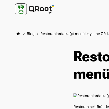
Blog
Restoranlarda kağıt menüler yerine QR k
home
keyboard_arrow_right
keyboard_arrow_right
Resto
menül
Restoran sektöründe,