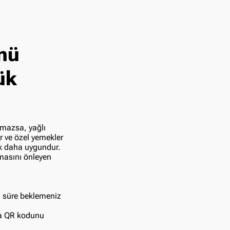
nü
ük
lmazsa, yağlı
r ve özel yemekler
ak daha uygundur.
masını önleyen
n süre beklemeniz
la QR kodunu