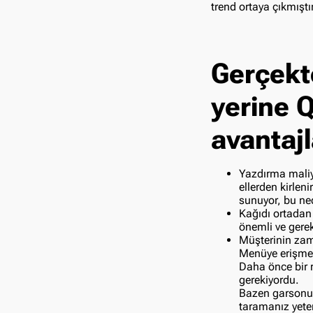
trend ortaya çıkmıştır
Gerçekt
yerine 
avantajl
Yazdırma maliye
ellerden kirle
sunuyor, bu ned
Kağıdı ortadan
önemli ve gerek
Müşterinin zam
Menüye erişmek 
Daha önce bir 
gerekiyordu.
Bazen garsonu 
taramanız yete