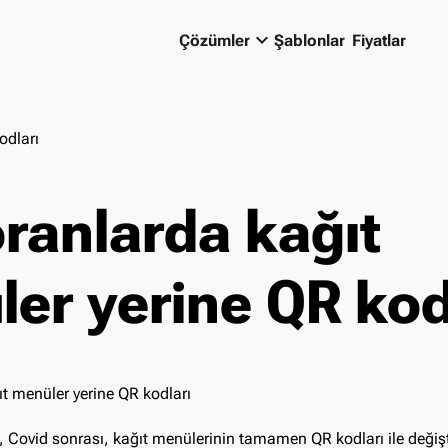
keyboard_arrow_down
Çözümler
Şablonlar
Fiyatlar
odları
ranlarda kağıt
er yerine QR kod
 Covid sonrası, kağıt menülerinin tamamen QR kodları ile değişt