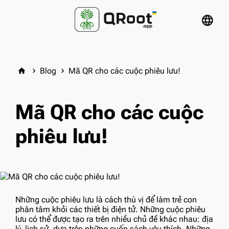
language
Blog
Mã QR cho các cuộc phiêu lưu!
home
keyboard_arrow_right
keyboard_arrow_right
Mã QR cho các cuộc
phiêu lưu!
Những cuộc phiêu lưu là cách thú vị để làm trẻ con
phân tâm khỏi các thiết bị điện tử. Những cuộc phiêu
lưu có thể được tạo ra trên nhiều chủ đề khác nhau: địa
lý, lịch sử, dựa trên những cuốn sách yêu thích. Những