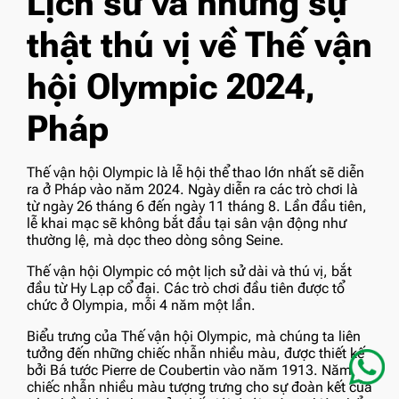
Lịch sử và những sự
thật thú vị về Thế vận
hội Olympic 2024,
Pháp
Thế vận hội Olympic là lễ hội thể thao lớn nhất sẽ diễn
ra ở Pháp vào năm 2024. Ngày diễn ra các trò chơi là
từ ngày 26 tháng 6 đến ngày 11 tháng 8. Lần đầu tiên,
lễ khai mạc sẽ không bắt đầu tại sân vận động như
thường lệ, mà dọc theo dòng sông Seine.
Thế vận hội Olympic có một lịch sử dài và thú vị, bắt
đầu từ Hy Lạp cổ đại. Các trò chơi đầu tiên được tổ
chức ở Olympia, mỗi 4 năm một lần.
Biểu trưng của Thế vận hội Olympic, mà chúng ta liên
tưởng đến những chiếc nhẫn nhiều màu, được thiết kế
bởi Bá tước Pierre de Coubertin vào năm 1913. Năm
chiếc nhẫn nhiều màu tượng trưng cho sự đoàn kết của