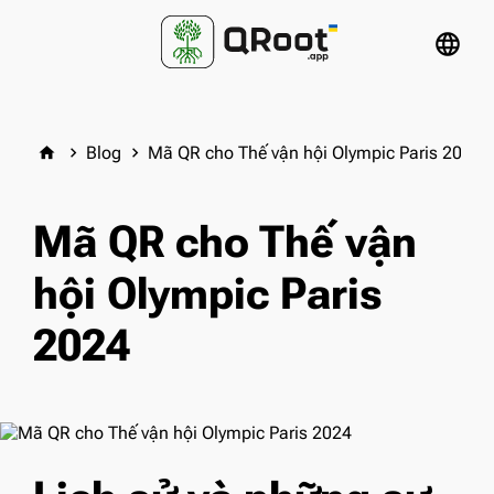
language
Blog
Mã QR cho Thế vận hội Olympic Paris 2024
home
keyboard_arrow_right
keyboard_arrow_right
Mã QR cho Thế vận
hội Olympic Paris
2024