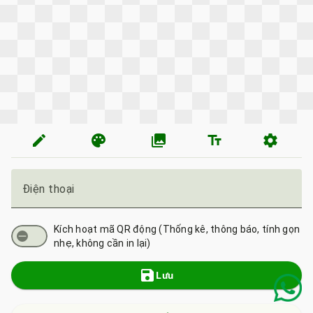
edit
palette
photo_library
text_fields
settings
Điện thoại
Kích hoạt mã QR động (Thống kê, thông báo, tính gọn
nhẹ, không cần in lại)
save
Lưu