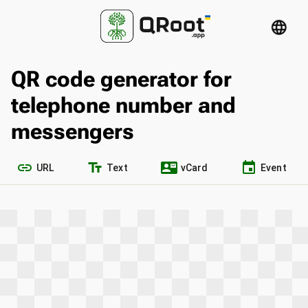
language
QR code generator for
telephone number and
messengers
link
text_fields
contact_mail
event
URL
Text
vCard
Event