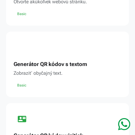
Otvorte akúkoľvek webovú stránku.
Basic
Generátor QR kódov s textom
Zobraziť obyčajný text.
Basic
contact_mail