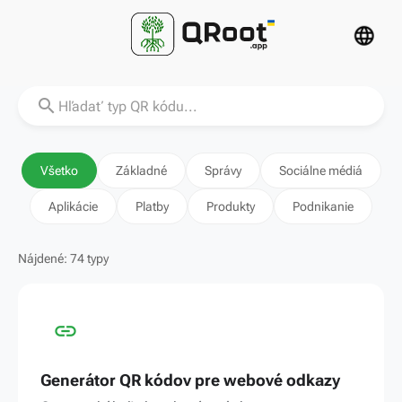
language
search
Všetko
Základné
Správy
Sociálne médiá
Aplikácie
Platby
Produkty
Podnikanie
Nájdené: 74 typy
link
Generátor QR kódov pre webové odkazy